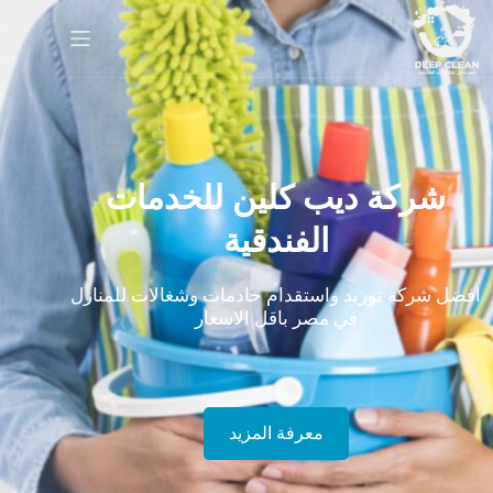
شركة ديب كلين للخدمات
الفندقية
افضل شركة توريد واستقدام خادمات وشغالات للمنازل
في مصر باقل الاسعار
معرفة المزيد