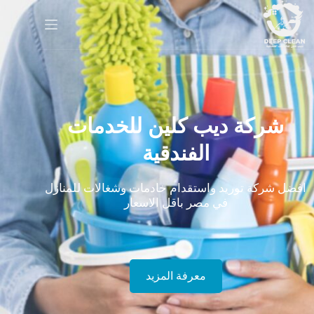
شركة ديب كلين للخدمات
الفندقية
افضل شركة توريد واستقدام خادمات وشغالات للمنازل
في مصر باقل الاسعار
معرفة المزيد