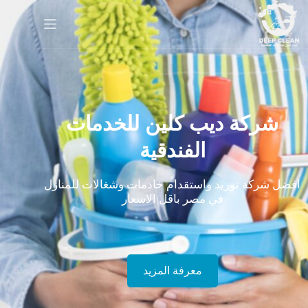
شركة ديب كلين للخدمات
الفندقية
افضل شركة توريد واستقدام خادمات وشغالات للمنازل
في مصر باقل الاسعار
معرفة المزيد